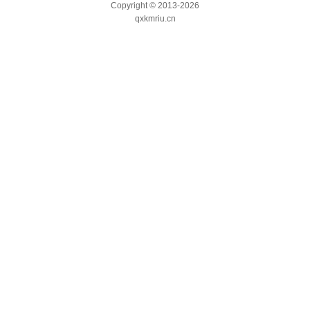
Copyright
© 2013-2026
qxkmriu.cn