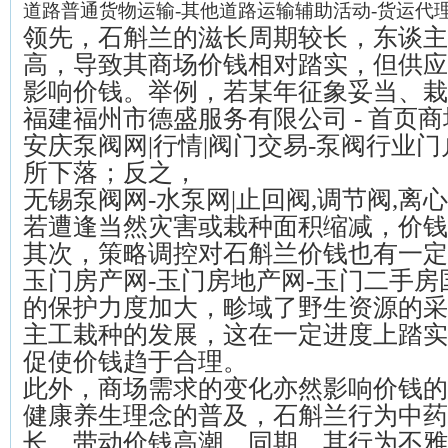
道路普通货物运输-其他道路运输辅助活动-货运代
领先，石斛兰的滋长周期较长，东谈主
高，导致其商场价钱相对踏实，但供应
影响价钱。举例，若某年征象妥当、栽
福建福州市德盛服务有限公司 - 首页
商
安庆泵阀网|行情|阀门交易-泵阀行业
所下落；反之，
无锡泵阀网-水泵网|止回阀,调节阀,离
若遭逢当然灾害或栽种面积缩减，价钱
其次，策略调控对石斛兰价钱也有一定
玉门房产网-玉门房地产网-玉门二手房
的保护力度加大，畛域了野生资源的采
主工栽种的发展，这在一定进度上踏实
促使价钱趋于合理。
此外，商场需求的变化亦然影响价钱的
健康养生理念的普及，石斛兰行为中药
长，带动价钱高潮。同期，其行为不雅